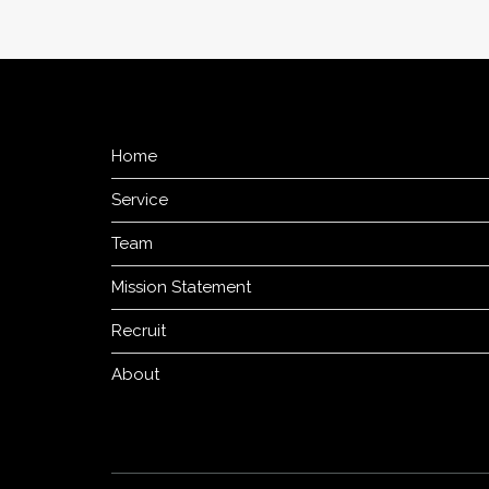
ゲ
ー
シ
ョ
Home
ン
Service
Team
Mission Statement
Recruit
About