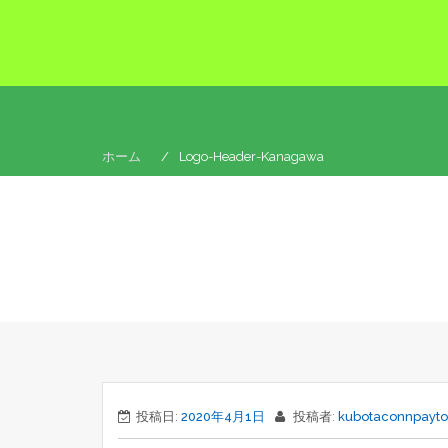
コ
ン
テ
ン
ツ
へ
ス
ホーム
Logo-Header-Kanagawa
キ
ッ
プ
投稿日:
2020年4月1日
投稿者:
kubotaconnpayto