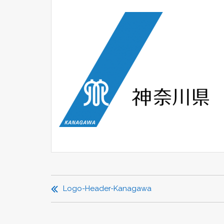
投
稿
Logo-Header-Kanagawa
ナ
ビ