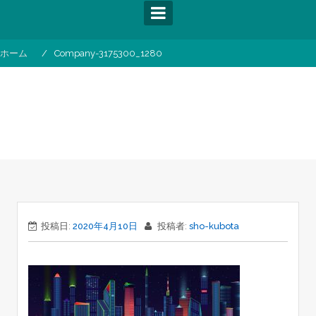
コ
ン
テ
ン
ホーム
Company-3175300_1280
ツ
へ
ス
company-3175300_1280
キ
ッ
プ
投稿日:
2020年4月10日
投稿者:
sho-kubota