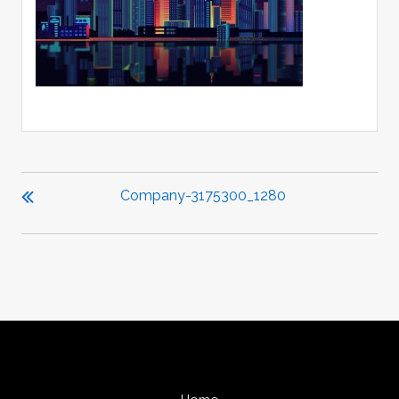
投
稿
Company-3175300_1280
ナ
ビ
ゲ
ー
シ
ョ
ン