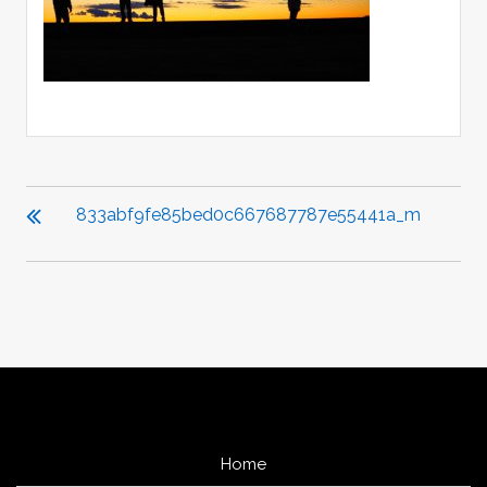
投
稿
833abf9fe85bed0c667687787e55441a_m
ナ
ビ
ゲ
ー
シ
ョ
ン
Home