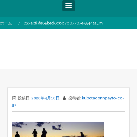
コ
ン
テ
ン
ホーム
833abf9fe85bed0c667687787e55441a_m
ツ
へ
ス
833abf9fe85bed0c667687787e5544
キ
ッ
プ
投稿日:
2020年4月10日
投稿者:
kubotaconnpayto-co-
jp