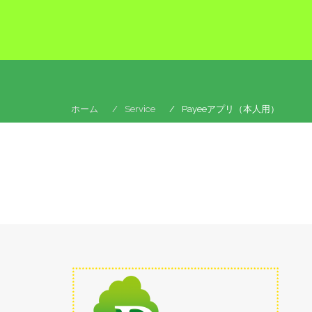
コ
ン
テ
ン
ツ
へ
ス
ホーム
Service
Payeeアプリ（本人用）
キ
ッ
プ