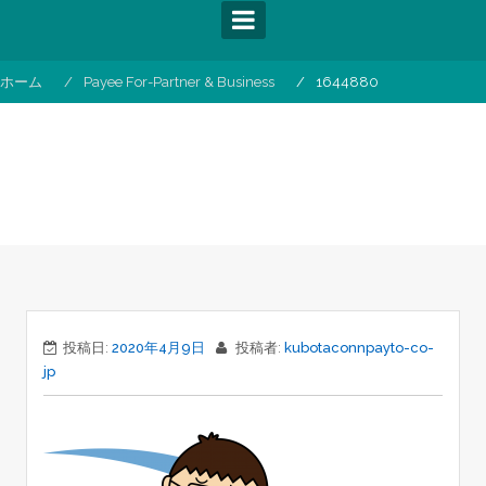
コ
ン
テ
ン
ホーム
Payee For-Partner & Business
1644880
ツ
へ
ス
1644880
キ
ッ
プ
投稿日:
2020年4月9日
投稿者:
kubotaconnpayto-co-
jp