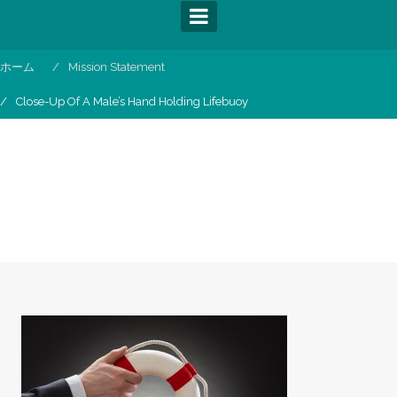
コ
ン
テ
ン
ホーム
Mission Statement
ツ
Close-Up Of A Male’s Hand Holding Lifebuoy
へ
ス
キ
ッ
Close-up Of A Male’s Hand Holding
プ
Lifebuoy